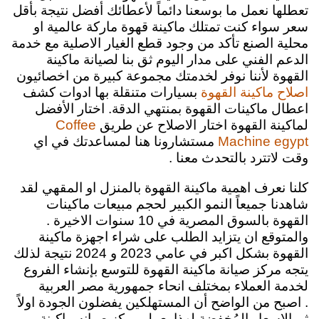
تعطلها نعمل ما بوسعنا دائماً لأعطائك أفضل نتيجة بأقل
سعر
سواء كنت تمتلك ماكينة قهوة ماركة عالمية او
محلية الصنع تأكد من وجود قطع الغيار الاصلية مع خدمة
الدعم الفني على مدار اليوم ثق بنا لصيانة ماكينة
القهوة لأننا نوفر لخدمتك مجموعة كبيرة من اخصائيون
بسيارات متنقلة بها ادوات كشف
اصلاح ماكينة القهوة
اعطال ماكينات القهوة بمنتهي الدقة.
اختار الأفضل
لماكينة القهوة اختار الاصلاح عن طريق
Coffee
Machine egypt
مستشارونا هنا لمساعدتك في اي
وقت لاتترد بالتحدث معنا .
كلنا نعرف اهمية ماكينة القهوة بالمنزل او المقهي لقد
شاهدنا جميعاً
النمو الكبير لحجم مبيعات ماكينات
القهوة بالسوق المصرية في 10 سنوات الاخيرة
.
والمتوقع ان يتزايد الطلب على شراء اجهزة ماكينة
القهوة بشكل اكبر في عامي 2023 و 2024 نتيجة لذلك
يتجه مركز صيانة ماكينة القهوة للتوسع بإنشاء الفروع
لخدمة العملاء بمختلف انحاء جمهورية مصر العربية
.
اصبح من الواضح أن المستهلكين يفضلون الجودة اولاً
ثم الاسعار المُخفضة لهذا يعمل مركز صيانه ماكينة