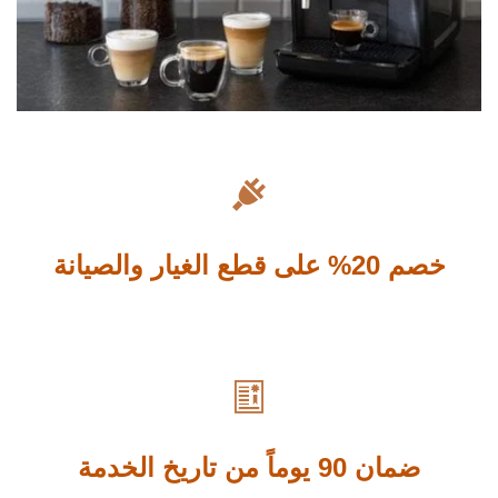

خصم 20% على
قطع
الغيار والصيانة

ضمان 90 يوماً من تاريخ الخدمة