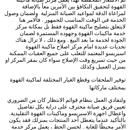
القهوة لتحقيق التكافؤ بين الأمرين معاً بالإضافة
لمراعاة الدقة لمواعيد الصيانة المنزلية ولضمان وصول
الخدمة في الوقت المناسب للجمهور . فألامر هنا
لايتعلق بتصليح ماكينة القهوة فقط بل بمكانة مركز
خدمة ماكينات القهوة وجهوده المستمرة لضمان
الجودة لخدمة ما بعد البيع .
ومع ذلك ، لا تزال هناك
تحديات عديدة امام مركز اصلاح ماكينة القهوة
اسبريسو المعتمد للتغلب على جميع العقبات الممكنة
من حيث تسريع وقت الإصلاح سواء كان بمقر المركز او
بمنزل العميل وكذلك
توفير الملحقات وقطع الغيار المختلفة لماكينة القهوة
بمختلف ماركاتها
ولتفادي العمل بنظام قوائم الانتظار كان من الضروري
تعيين فريق صيانة محترف على دراية بكل تفاصيل
واعطال اجهزة الاسبريسو وماكينات القهوة التقليدية.
بالتأكيد عندما يتعطل أحد المنتجات بمنزلك فقد يكون
الأمر محبطًا للغاية . لحسن الحظ ، يعمل مركز خدمة