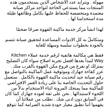
مهولة . ويتزايد عدد الأشخاص الذين يستخدمون هذه
المنتجات مما يستدعي الحاجة لتواجد مراكز صيانة
معتمدة ومتخصصة للحفاظ عليها بكامل وظائفها طيلة
مدة استخدامنا لها .
لهذا انشأ مركز خدمة ماكينة القهوة صرحًا ضخمًا
ومتكاملً به كل الادوات المساعدة لتحقيق صيانة تتسم
بالجودة بخطوات سلسة وسهلة للغاية
فقط هي مكالمة هاتفية لرقم خدمة عملاء
Kitchen
Way
لتبدأ بعدها افضل تجربة اصلاح سواء كان التصليح
بمنزلك او بفرع من فروع مكن القهوة بالقرب منك .
عزز كفاءة جهازك وموثوقية عمل الماكينة بالتواصل مع
رقم صيانة جيد لتحديث ماكينة القهوة بالكامل . ستعمل
حلول التحديث الخاصة بنا على زيادة العمر الافتراضي
للماكينة مما يمنحك المرونة اثناء الاستخدام بدلاً من
اللجوء لاستبدالها . نحن على ثفة لعودة جهازك كما كان
في السابق دون ادنى شك .
نطلب من عملائنا أن
يفهموا أننا نطبق معيار جودة شديد الصرامة كما نتوقع