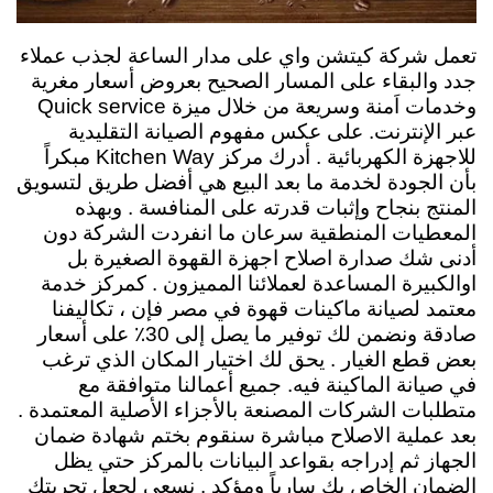
تعمل شركة كيتشن واي على مدار الساعة لجذب عملاء
جدد والبقاء على المسار الصحيح بعروض أسعار مغرية
وخدمات اَمنة وسريعة من خلال ميزة Quick service
عبر الإنترنت.
على عكس مفهوم الصيانة التقليدية
للاجهزة الكهربائية
. أدرك مركز Kitchen Way مبكراً
بأن الجودة لخدمة ما بعد البيع هي أفضل طريق لتسويق
المنتج بنجاح وإثبات قدرته على المنافسة . وبهذه
المعطيات المنطقية سرعان ما انفردت الشركة دون
أدنى شك صدارة اصلاح اجهزة القهوة الصغيرة بل
اوالكبيرة المساعدة لعملائنا المميزون .
كمركز خدمة
معتمد لصيانة ماكينات قهوة في مصر فإن ، تكاليفنا
صادقة ونضمن لك توفير ما يصل إلى 30٪ على أسعار
بعض قطع الغيار
.
يحق لك اختيار المكان الذي ترغب
في صيانة الماكينة فيه. جميع أعمالنا متوافقة مع
متطلبات الشركات المصنعة بالأجزاء الأصلية المعتمدة .
بعد عملية الاصلاح مباشرة سنقوم بختم شهادة ضمان
الجهاز ثم إدراجه بقواعد البيانات بالمركز حتي يظل
الضمان الخاص بك سارياً ومؤكد . نسعي
لجعل تجربتك