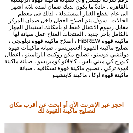
بالقاهرة .
عادةً ما يكون لديك ضمان لمدة ثلاثة اشهر
الى عام لقطع الغيار المستبدلة ، لذلك في معظم
الحالات . سوف يتم اصلاح العطل داخل ضمان المركز
مقابل رسوم الانتقال فقط او بأمكانك استبدال الجهاز
بالكامل بأخر جديد . المنتجات المتاح عمل صيانة لها
ماكينة قهوة HiBREW ، اصلاح ماكينة قهوة ديلونجي ،
تصليح ماكينة القهوة الاسبريسو ، صيانه ماكينات قهوة
دولتشي فوستو ، تصليح مكن روكيت ابارتاميتو ، اعطال
كيورج كي ميني بلس ، كافلانو كومبريسو ، صيانة ماكينة
قهوة تركي ، تصليح ماكينة قهوة نسكافيه ، صيانة
ماكينة قهوة اوكا ، ماكينة كابتشينو
احجز عبر الإنترنت الآن أو ابحث عن أقرب مكان
لتصليح ماكينة القهوة لك