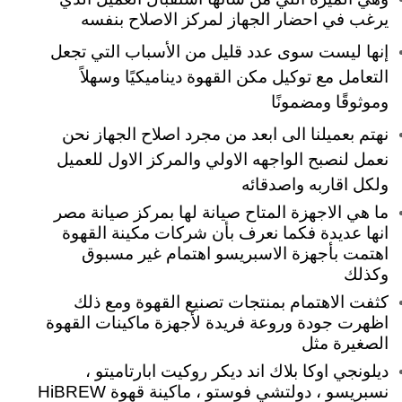
يرغب في احضار الجهاز لمركز الاصلاح بنفسه
إنها ليست سوى عدد قليل من الأسباب التي تجعل
التعامل مع توكيل مكن القهوة ديناميكيًا وسهلاً
وموثوقًا ومضمونًا
نهتم بعميلنا الى ابعد من مجرد اصلاح الجهاز نحن
نعمل لنصبح الواجهه الاولي والمركز الاول للعميل
ولكل اقاربه واصدقائه
ما هي الاجهزة المتاح صيانة لها بمركز صيانة مصر
انها عديدة فكما نعرف بأن شركات مكينة القهوة
اهتمت بأجهزة الاسبريسو اهتمام غير مسبوق
وكذلك
كثفت الاهتمام بمنتجات تصنيع القهوة ومع ذلك
اظهرت جودة وروعة فريدة لأجهزة ماكينات القهوة
الصغيرة مثل
ديلونجي اوكا بلاك اند ديكر روكيت ابارتاميتو ،
نسبريسو ، دولتشي فوستو ، ماكينة قهوة HiBREW