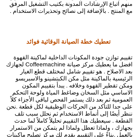
منهم اتباع الإرشادات المدونة بكتيب التشغيل المرفق
مع المنتج . بالإضافة إلى نصائح وتحذيرات الاستخدام .
تعطيك خطة الصيانة الوقائية فوائد
تقييم توازن جودة المكونات الداخلية لماكينة القهوة
افضل ما يعطيك مركز صيانة Coffeemachine لجهازك
بعد الاصلاح . هو تقييم شامل لمختلف قطع الغيار
الرئيسية بالماكينة مثل مكن الكبتشينو والاسبريسو
ومكن تقطير القهوة وخلافه .
يبدأ بتقييم المكون
الاساسي مثل السخان وضاغط المياة ولوحة التحكم
العمومية ثم بعد ذلك يستمر الفحص لباقي الأجزاء كلاً
على حدا للتأكد من الحركات الوظيفية لكل قطعة .
نحن
ننظر أيضًا إلى أنماط الاستخدام ثم نحلل سبب تلف
القطعة . سيعطيك هذا التقييم تحليلاً كاملاً لما حدث
بجهازك ، ولماذا تعطل ولماذا لم يتمكن من الاستمرار
بالعمل .
بناءً على التقييم يقدم لك مركز تصليح ماكينات