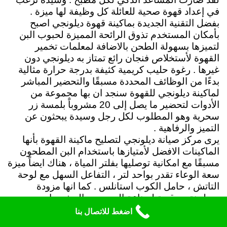
في إعداد قهوة صحية للعائلة كل وظيفة لها ميزة .
بفضل التقنية الجديدة بماكينة قهوة ديلونجي اصبح
بأمكان المستخدم تذوق الرائحة المميزة لحبوب البن
لتميزها بسهولة الطحن بالاضافة لمعلمات تخمير
القهوة لأستخلاص فنجان رائع تمتاز به ديلونجي دون
غيرها . رغوة حليب كريمية كثيفة بدرجة حرارة مثالية
بدءًا من الوظائف المحددة مسبقًا والتحضير المباشر
لماكينة ديلونجي للقهوة سنجد ان بها مجموعة من
الأدوات لتحضير ما يصل إلى 20 مشروباً بلمسة زر
سحرية وهو المطلوب لكل رجل وسيدة يبحثون عن
التميز والرفاهية .
يرى مركز صيانة ديلونجي لتصليح ماكينة القهوة بأنها
الماكينات الافضل لأمتيازها باستخدام البن المطحون
مسبقًا مع امكانية توصليها بفلتر المياة ، هناك ايضاً ميزة
سعة الوعاء تقدر بواحد لتر ، التفاعل السهل مع لوحة
التاتش ، حامل الكوب استانلس . كما انها مزودة
بمطحنة بن قوية لصناعة العديد من المشروبات
الساخنة مثل الكابتشينو فلات وايت اسبريسو ماكياتو
اضغط للاتصال بنا
لاتيه قهوة حليب ساخن ومع ذلك نجدها تصنع لنا كوب