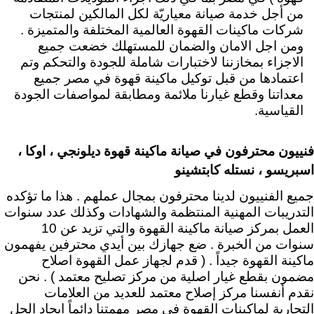
من أجل خدمة صيانة معياريّة لكل المالكين لمنتجات
شركات ماكينات القهوة العالمية المختلفة والمتميزة .
ومن اجل الامان والضمان للمستهلك
خضعت جميع
الاجزاء بمخازننا لاختبارات شاملة للجودة والتحكم وتم
اعتمادها من قبل توكيل ماكينة قهوة في مصر جميع
معداتنا وقطع غيارنا ملائمة ومطابقة لمواصفات الجودة
القياسية.
فنييون محترفون في صيانة ماكينة قهوة ديلونجي ، اوكا ،
اسبريسو ، نستله كابتشينو
جميع الفنييون لدينا محترفون بمجال عملهم . هذا ما تؤكده
التدريبات المهنية المنتظمة والشهادات وكذلك عدد سنوات
العمل بمركز صيانة ماكينة القهوة والتي تزيد عن 10
سنوات من الخبرة . ضع جهازك بين أيدي محترفين يفهمون
ماكينة القهوة جيداً . ( قدم لجهاز عمل القهوة اصلاح
مضمون بقطع غيار اصلية من مركز تصليح معتمد ) .
نحن
نقدم أنفسنا مركز إصلاح معتمد للعديد من العلامات
التجارية لماكينات القهوة في مصر مهمتنا دائماً ايجاد الحل