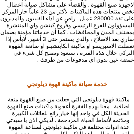
لاجهزة صنع القهوة . والقضاء على مشاكل صيانة اعطال
تخص منتجات هذه الماكينات لأكثر من 23 عاماً حاز المركز
على ثقة 230000 عميل . راضٍ عن اداء الفنييون والمديرون
المسؤولون للفرع الرئيسي وفروع كيتشن واي المنتشرة
بمختلف المدن والمحافظات .
كما أن خدماتنا مؤمنة بضمان
ساري بعد الاصلاح ، والذي يستمر حتى 3 أشهر. لابأس إذا
تعطلت الاسبريسو او ماكينة الكابتشينو او صانعة القهوة
التركي خلال هذه الفترة ، سنعود ونصلح كل شيء في
غمضة عين بدون اي مدفوعات من طرفك .
خدمة صيانة ماكينة قهوة ديلونجي
ماكينة قهوة ديلونجي التي جعلت من صنع القهوة متعة
اضافية . معنا بهذه الفقرة أعجوبة ماكينات صنع القهوة
الحديثة الكل في واحد إنها خيار رائع للعائلات الكبيرة
وملائمه لأنماط الحياة المزدحمة . لديكي الان يا سيدتي
عدة ادوات مختلفة في ماكينة ديلونجي لصناعة القهوة
لقد صارت المساعد الذكي لكل مطبخ . وسيدة ترغب