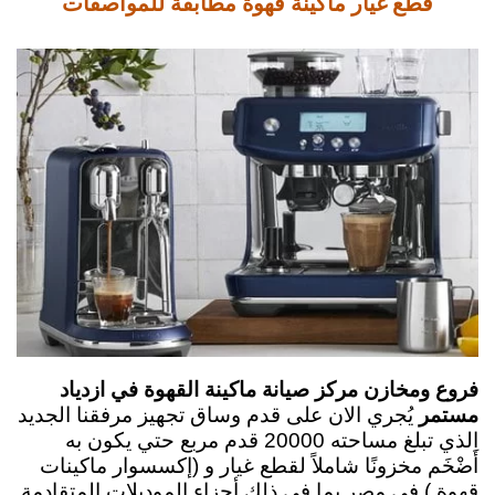
قطع غيار ماكينة قهوة مطابقة للمواصفات
فروع ومخازن مركز صيانة ماكينة القهوة في ازدياد
مستمر
يُجري الان على قدم وساق تجهيز
مرفقنا الجديد
الذي تبلغ مساحته 20000 قدم مربع حتي يكون به
أَضْخَم مخزونًا شاملاً لقطع غيار و (إكسسوار
ماكينات
قهوة ) في مصر بما في ذلك أجزاء الموديلات المتقادمة