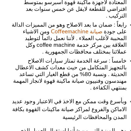
المعتادة لاجهزة ماكينة قهوة اسبرسو بمتوسط
افتراضي للقطعة لايقل عن خمس سنوات بعد
التركيب .
رابعاً : ضمان ما بعد الاصلاح وهو من المميزات الدالة
على جودة
ومن الاشياء
صيانة Coffeemachine
المحببة لأغلب العملاء . لأننا نعمل دائماً لتوطيد
العلاقة بين مركز خدمة coffee machine وكل
عملائنا بمختلف محافظات الجمهورية .
خامساً : سرعة الخدمة تمتاز سيارات الاصلاح
بالتجهيز المتكامل من حيث معدات كشف الاعطال
الحديثة . ونسبة 80% من قطع الغيار التي تساعد
مهندسون وفنييون صيانة ماكينة قهوة لانجاز المهمة
بمنتهي الكفاءة .
وبأسرع وقت ممكن مع الاخذ في الاعتبار وجود عديد
الاماكن والفروع لمراكز صيانة ماكينات القهوة بكافة
المدن والمحافظات الرئيسية
وهي الميزة التي من شأنها استقبال العميل الذي