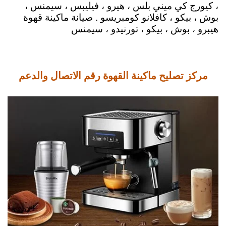
، كيورج كي ميني بلس ، هيرو ، فيليبس ، سيمنس ،
بوش ، بيكو ، كافلانو كومبريسو . صيانة ماكينة قهوة
هيبرو ، بوش ، بيكو ، تورنيدو ، سيمنس
مركز تصليح ماكينة القهوة رقم الاتصال والدعم