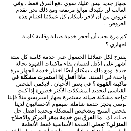
بجهاز جديد ليس عليك سوي دفع الفرق فقط . وفي
الغالب لن نكبدك مبالغ مرتفعة ومع ذلك نحن نقدم
عروض من اَن لاخر بأمكان كل عملائنا اغتنام هذه
العروض .
كم مرة يجب أن أحجز خدمة صيانة وقائية كاملة
لجهازي ؟
نقترح لكل عملائنا الحصول على خدمة كاملة كل ستة
أشهر على الأقل لضمان بقاء ماكينات القهوة بحالة
جيدة. ومع ذلك ، يمكنك أيضًا اختيار خدمة الجهاز مرة
واحدة في السنة.
ماذا أفعل إذا استمرت مشكلة في
ماكينة القهوة ؟
في بعض الأحيان ، لايكفي الفحص
القياسي لتحديد المشكلات الأكثر خطورة إذا كنت
تواجه مشكلة صيانه مستمرة بجهاز اسبريسو مثلاً فإننا
نوصي بحجز خدمة شاملة. سيقوم الاخصائيون لدينا
بفحص المنتج وتشخيص المشكلة وتحديد أفضل حل
صيانه لك.
ما الفرق بين خدمة بمقر المركز والاصلاح
المنزلي؟
تغطي الخدمة الأساسية فقط الأنظمة
الرئيسية وأجزاء جهازك . من ناحية أخرى ، توفر الخدمة