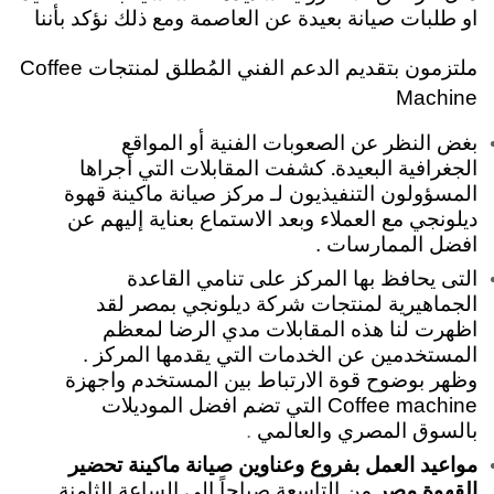
او طلبات صيانة بعيدة عن العاصمة ومع ذلك نؤكد بأننا
ملتزمون بتقديم الدعم الفني المُطلق لمنتجات Coffee
Machine
بغض النظر عن الصعوبات الفنية أو المواقع
الجغرافية البعيدة
كشفت المقابلات التي أجراها
.
المسؤولون التنفيذيون لـ مركز صيانة ماكينة قهوة
ديلونجي مع العملاء وبعد الاستماع بعناية إليهم عن
افضل الممارسات .
التى يحافظ بها المركز على تنامي القاعدة
الجماهيرية لمنتجات شركة ديلونجي بمصر لقد
اظهرت لنا هذه المقابلات مدي الرضا لمعظم
المستخدمين عن الخدمات التي يقدمها المركز .
وظهر بوضوح قوة الارتباط بين المستخدم واجهزة
Coffee machine التي تضم افضل الموديلات
بالسوق المصري والعالمي
.
مواعيد العمل بفروع وعناوين صيانة ماكينة تحضير
القهوة مصر
من التاسعة صباحاً الى الساعة الثامنة