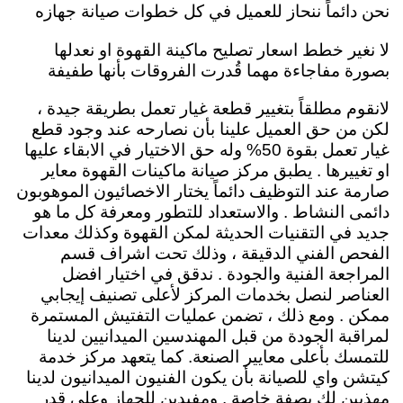
نحن دائماً ننحاز للعميل في كل خطوات صيانة جهازه
لا نغير خطط اسعار تصليح ماكينة القهوة او نعدلها
بصورة مفاجاءة مهما قُدرت الفروقات بأنها طفيفة
لانقوم مطلقاً بتغيير قطعة غيار تعمل بطريقة جيدة ،
لكن من حق العميل علينا بأن نصارحه عند وجود قطع
غيار تعمل بقوة 50% وله حق الاختيار في الابقاء عليها
او تغييرها .
يطبق مركز صيانة ماكينات القهوة معاير
صارمة عند التوظيف دائماً يختار الاخصائيون الموهوبون
دائمى النشاط .
والاستعداد للتطور ومعرفة كل ما هو
جديد في التقنيات الحديثة لمكن القهوة وكذلك معدات
الفحص الفني الدقيقة ، وذلك تحت اشراف قسم
المراجعة الفنية والجودة .
ندقق في اختيار افضل
العناصر لنصل بخدمات المركز لأعلى تصنيف إيجابي
ممكن . ومع ذلك ، تضمن عمليات التفتيش المستمرة
لمراقبة الجودة من قبل المهندسين الميدانيين لدينا
للتمسك بأعلى معايير الصنعة.
كما يتعهد مركز خدمة
كيتشن واي للصيانة بأن يكون الفنيون الميدانيون لدينا
مهذبين لك بصفة خاصة . ومفيدين للجهاز وعلى قدر