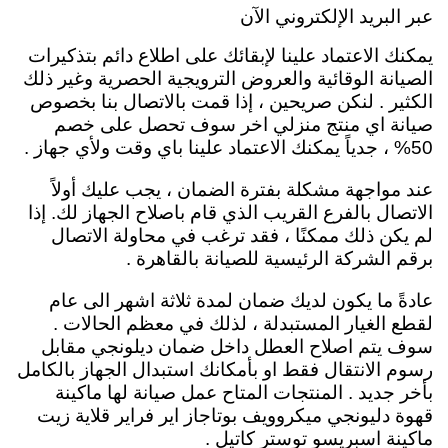
عبر البريد الإلكتروني الآن
يمكنك الاعتماد علينا لإبقائك على اطلاع دائم بتذكيرات
الصيانة الوقائية والعروض الترويجية الحصرية وغير ذلك
الكثير .
لنكن صريحين ، إذا قمت بالاتصال بنا بخصوص
صيانة اي منتج منزلي اخر سوف تحصل على خصم
50% ، جدياً يمكنك الاعتماد علينا باي وقت ولأي جهاز .
عند مواجهة مشكلة بفترة الضمان ، يجب عليك أولاً
الاتصال بالفرع القريب الذي قام باصلاح الجهاز لك. إذا
لم يكن ذلك ممكنًا ، فقد ترغب في محاولة الاتصال
برقم الشركة الرئيسية للصيانة بالقاهرة .
عادةً ما يكون لديك ضمان لمدة ثلاثة اشهر الى عام
لقطع الغيار المستبدلة ، لذلك في معظم الحالات .
سوف يتم اصلاح العطل داخل ضمان ديلونجي مقابل
رسوم الانتقال فقط او بأمكانك استبدال الجهاز بالكامل
بأخر جديد . المنتجات المتاح عمل صيانة لها ماكينة
قهوة دليونجي ميكروويف بوتاجاز اير فراير قلاية زيت
ماكينة اسبريسو توستر كاتيل .