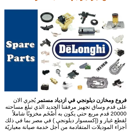
فروع ومخازن ديلونجي في ازدياد مستمر
يُجري الان
على قدم وساق تجهيز
مرفقنا الجديد الذي تبلغ مساحته
20000 قدم مربع حتي يكون به أَضْخَم مخزونًا شاملاً
لقطع غيار و (إكسسوار
ديلونجي ) في مصر بما في ذلك
أجزاء الموديلات المتقادمة من أجل خدمة صيانة معياريّة