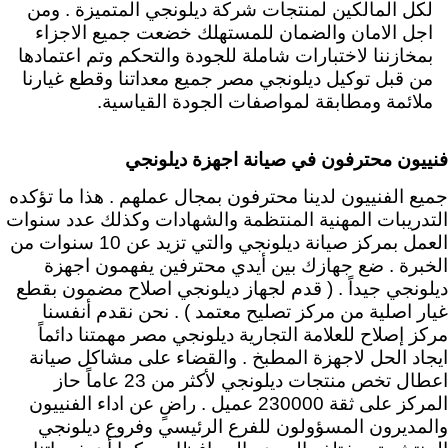
لكل المالكين لمنتجات شركة ديلونجي المتميزة .
ومن
اجل الامان والضمان للمستهلك
خضعت جميع الاجزاء
بمخازننا لاختبارات شاملة للجودة والتحكم وتم اعتمادها
من قبل توكيل ديلونجي مصر جميع معداتنا وقطع غيارنا
ملائمة ومطابقة لمواصفات الجودة القياسية.
فنييون محترفون في صيانة اجهزة ديلونجي
جميع الفنييون لدينا محترفون بمجال عملهم . هذا ما تؤكده
التدريبات المهنية المنتظمة والشهادات وكذلك عدد سنوات
العمل بمركز صيانة ديلونجي والتي تزيد عن 10 سنوات من
الخبرة . ضع جهازك بين أيدي محترفين يفهمون اجهزة
ديلونجي جيداً . ( قدم لجهاز ديلونجي اصلاح مضمون بقطع
غيار اصلية من مركز تصليح معتمد ) .
نحن نقدم أنفسنا
مركز إصلاح للعلامة التجارية ديلونجي مصر مهمتنا دائماً
ايجاد الحل لاجهزة المطبخ . والقضاء على مشاكل صيانة
اعطال تخص منتجات ديلونجي لأكثر من 23 عاماً حاز
المركز على ثقة 230000 عميل . راضٍ عن اداء الفنييون
والمديرون المسؤولون للفرع الرئيسي وفروع ديلونجي