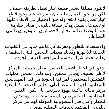
لانقوم مطلقاً بتغيير قطعة غيار تعمل بطريقة جيدة ،
لكن من حق العميل علينا بأن نصارحه عند وجود قطع
غيار تعمل بقوة 50% وله حق الاختيار في الابقاء عليها
او تغييرها .
يطبق مركز صيانة ديلونجي معاير صارمة
عند التوظيف دائماً يختار الاخصائيون الموهوبون دائمى
النشاط .
والاستعداد للتطور ومعرفة كل ما هو جديد في التقنيات
الحديثة للاجهزة وكذلك معدات الفحص الفني الدقيقة ،
وذلك تحت اشراف قسم المراجعة الفنية والجودة .
ندقق في اختيار افضل العناصر لنصل بخدمات المركز
لأعلى تصنيف إيجابي ممكن . ومع ذلك ، تضمن عمليات
التفتيش المستمرة لمراقبة الجودة من قبل المهندسين
الميدانيين لدينا للتمسك بأعلى معايير الصنعة. كما يتعهد
مركز صيانة ماكينة قهوة ديلونجي بأن يكون الفنيون
الميدانيون لدينا مهذبين لك بصفة خاصة . ومفيدين
للجهاز وعلى قدر المسؤولية الموكله لهم من مركز
ديلونجي المعتمد لخدمات التصليح بمصر .