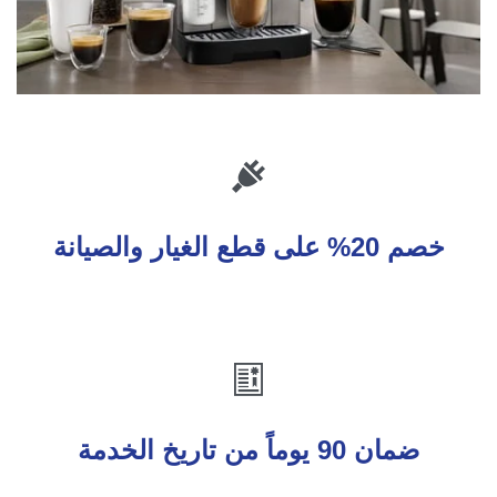

خصم 20% على قطع الغيار والصيانة

ضمان 90 يوماً من تاريخ الخدمة