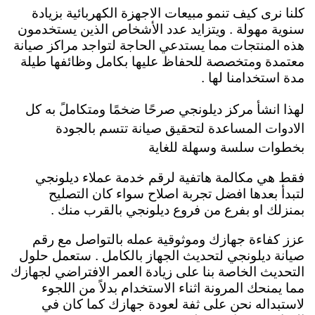
كلنا نرى كيف تنمو مبيعات الاجهزة الكهربائية بزيادة
سنوية مهولة . ويتزايد عدد الأشخاص الذين يستخدمون
هذه المنتجات مما يستدعي الحاجة لتواجد مراكز صيانة
معتمدة ومتخصصة للحفاظ عليها بكامل وظائفها طيلة
مدة استخدامنا لها .
لهذا انشأ مركز ديلونجي صرحًا ضخمًا ومتكاملً به كل
الادوات المساعدة لتحقيق صيانة تتسم بالجودة
بخطوات سلسة وسهلة للغاية
فقط هي مكالمة هاتفية لرقم خدمة عملاء ديلونجي
لتبدأ بعدها افضل تجربة اصلاح سواء كان التصليح
بمنزلك او بفرع من فروع ديلونجي بالقرب منك .
عزز كفاءة جهازك وموثوقية عمله بالتواصل مع رقم
صيانة ديلونجي لتحديث الجهاز بالكامل . ستعمل حلول
التحديث الخاصة بنا على زيادة العمر الافتراضي لجهازك
مما يمنحك المرونة اثناء الاستخدام بدلاً من اللجوء
لاستبداله نحن على ثفة لعودة جهازك كما كان في