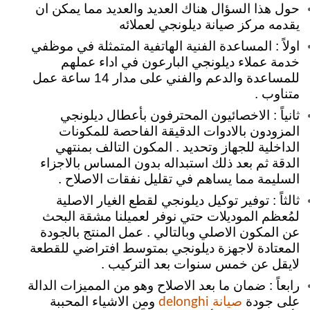
حول هذا السؤال هناك العديد والعديد مما يمكن ان
يقدمه مركز صيانة ديلونجي لعملائه
اولاً :
المساعدة الفنية الهاتفية المتمثلة في موظفي
خدمة عملاء ديلونجي البارعون في اداء عملهم
للمساعدة والدعم والفني على مدار 14 ساعة عمل
متناوب .
ثانياً : الاخصائيون المحترفون بأعطال ديلونجي
المزودون بالادوات الدقيقة الفاحصة للمكونات
الداخلية للجهاز وتحديد . المكون التالف بمنتهي
الدقة ثم بعد ذلك استبداله بدون المساس بالاجزاء
السليمة مما يساهم في تقليل نفقات الاصلاح .
ثالثاً : توفير توكيل ديلونجي لقطع الغيار الاصلية
لمُعظم الموديلات حتي نوفر لعميلنا مشقة البحث
عن المكون الاصلي وبالتالي .
عمل المنتج بالجودة
المعتادة لاجهزة ديلونجي بمتوسط افتراضي للقطعة
لايقل عن خمس سنوات بعد التركيب .
رابعاً : ضمان ما بعد الاصلاح وهو من المميزات الدالة
على جودة
ومن الاشياء المحببة
صيانة delonghi