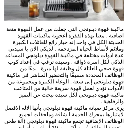
ماكينة قهوة ديلونجي التي جعلت من عمل القهوة متعة
اضافية . معنا بهذه الفقرة أعجوبة ماكينات القهوة
الحديثة الكل في واحد إنه خيار رائع للعائلات الكبيرة
وملائم لأنماط الحياة المزدحمة . لديكي الان يا سيدتي
عدة ادوات مختلفة في ماكينة القهوة ديلونجي المساعد
الذكي لكل اسرة ذواقة . وسيدة ترغب في إعداد كوب
قهوة صحي للعائلة كل وظيفة لها ميزة . بدءًا من
الوظائف المحددة مسبقًا والتحضير المباشر في ماكينة
قهوة ديلونجي إلى سعة . الوعاء الكبيرة ومجموعة من
الأدوات تؤدي لعمل قهوة سريعة خالية من المتاعب
ماكينة قهوة ديلونجي لكل سيدة تبحث عن التميز
والرفاهية .
يرى مركز صيانة ماكينة قهوة ديلونجي بأنها الاله الافضل
لأمتيازها
بمحرك للخدمة الشاقة وملحقات لجميع
الوظائف الإضافية
تجمع ماكينة قهوة ديلونجي (آلة طحن
متعددة الوظائف) بين أكثر من 10 أنواع من أدوات