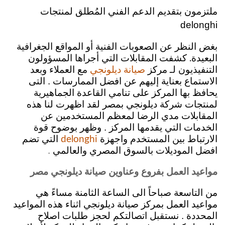
ملتزمون بتقديم الدعم الفني المُطلق لمنتجات
delonghi
بغض النظر عن الصعوبات الفنية أو المواقع الجغرافية
البعيدة
كشفت المقابلات التي أجراها المسؤولون
.
التنفيذيون لـ مركز
مع العملاء وبعد
صيانة ديلونجي
الاستماع بعناية إليهم عن افضل الممارسات . التى
يحافظ بها المركز على تنامي القاعدة الجماهيرية
لمنتجات شركة ديلونجي بمصر لقد اظهرت لنا هذه
المقابلات مدي الرضا لمعظم المستخدمين عن
الخدمات التي يقدمها المركز . وظهر بوضوح قوة
الارتباط بين المستخدم واجهزة
التي تضم
delonghi
افضل الموديلات بالسوق المصري والعالمي
.
مواعيد العمل بفروع وعناوين صيانة ديلونجي مصر
من التاسعة صباحاً الى الساعة الثامنة مساءً هي
مواعيد العمل بمركز صيانة ديلونجي اثناء هذه المواعيد
المحددة . نستقبل اتصالتكم لحجز طلبات اصلاح