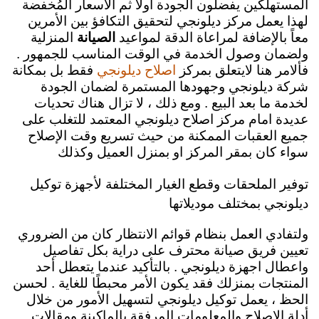
المستهلكين يفضلون الجودة اولاً ثم الاسعار المُخفضة
لهذا يعمل مركز ديلونجي لتحقيق التكافؤ بين الأمرين
معاً بالإضافة لمراعاة الدقة لمواعيد
الصيانة
المنزلية
ولضمان وصول الخدمة في الوقت المناسب للجمهور .
فألامر هنا لايتعلق بمركز
فقط بل بمكانة
اصلاح ديلونجي
شركة ديلونجي وجهودها المستمرة لضمان الجودة
لخدمة ما بعد البيع .
ومع ذلك ، لا تزال هناك تحديات
عديدة امام مركز اصلاح ديلونجي المعتمد للتغلب على
جميع العقبات الممكنة من حيث تسريع وقت الإصلاح
سواء كان بمقر المركز او بمنزل العميل وكذلك
توفير الملحقات وقطع الغيار المختلفة لأجهزة توكيل
ديلونجي بمختلف موديلاتها
ولتفادي العمل بنظام قوائم الانتظار كان من الضروري
تعيين فريق صيانة محترف على دراية بكل تفاصيل
واعطال اجهزة ديلونجي .
بالتأكيد عندما يتعطل أحد
المنتجات بمنزلك فقد يكون الأمر محبطًا للغاية . لحسن
الحظ ، يعمل توكيل ديلونجي لتسهيل الأمور من خلال
أدلة الإصلاح والمعلومات المرفقة بالماكينة ومقالات