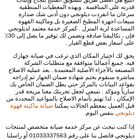
قدرته على المنافسة . وبهذه المعطيات المنطقية
سرعان ما انفردت ديلونجي دون أدنى شك صدارة
مبيعات اجهزة المطبخ الصغيرة بل وماكينة القهوة
المساعدة لربة المنزل .
كمركز خدمة معتمد لديلونجي
فإن ، تكاليفنا صادقة ونضمن لك توفير ما يصل إلى 30٪
على أسعار بعض قطع الغيار .
يحق لك اختيار المكان الذي ترغب في صيانة جهازك
فيه. جميع أعمالنا متوافقة مع متطلبات الشركة
المصنعة بالأجزاء الأصلية المعتمدة . بعد عملية الاصلاح
مباشرة سنقوم بختم شهادة ضمان الجهاز ثم إدراجه
بقواعد البيانات بالمركز حتي يظل الضمان الخاص بك
سارياً ومؤكد . نسعي
لجعل تجربتك معنا مريحة قدر
الإمكان ، لذا نهتم بأتمام الاصلاح بالمواعيد المحددة من
قبل العميل بمعظم الحالات يمكننا
صيانة ماكينة قهوة
بنفس اليوم.
ديلونجي
إذا كنت تبحث عن مركز خدمة صيانة متخصص لمنتجات
ديلونجي فاتصل بنا على رقم 01033337563 أو راسلنا