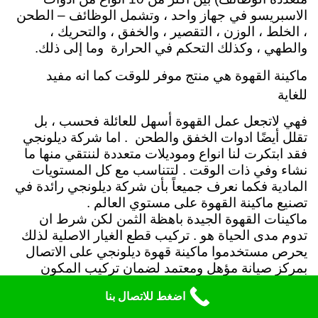
الاسبريسو في جهاز واحد ، وتشمل الوظائف – الطحن
، الخلط ، الوزن ، التقصير ، والخفق ، والتحريك ،
والطهي ، وكذلك التحكم في الحرارة وما إلى ذلك.
ماكينة القهوة هي منتج موفر للوقت كما انه مفيد
للغاية
فهي لاتجعل عمل القهوة أسهل للعائلة فحسب ، بل
تقلل أيضًا ادوات الخفق والطحن . اما شركة ديلونجي
فقد ابتكرت لنا انواع وموديلات متعددة لننتقي منها ما
نشاء وفي ذات الوقت . لتتناسب مع كل المستويات
المادية فكما نعرف جميعاً بأن شركة ديلونجي رائدة في
تصنيع ماكينة القهوة على مستوي العالم .
ماكينات القهوة الجيدة باهظة الثمن لكن شرط ان
تدوم مدى الحياة هو . تركيب قطع الغيار الاصلية لذلك
يحرص مستخدموا ماكينة قهوة ديلونجي على الاتصال
بمركز صيانة مؤهل ومعتمد لضمان تركيب المكون
الاصلي . الذي يحافظ على باقي اجزاء ماكينة القهوة
اضغط للاتصال بنا
قوية ومتينة وسهلة التشغيل . ولأن الاصلاح الجيد يحسن
إنتاجية ماكينات القهوة ومانع اساسي من دفع اثمان