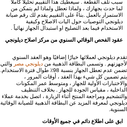
سبب تلف القطعة . سيعطيك هذا التقييم تحليلاً كاملاً
لما حدث بجهازك ، ولماذا تعطل ولماذا لم يتمكن من
الاستمرار بالعمل .
بناءً على التقييم يقدم لك رقم صيانة
ديلونجي التوصيات حول اليات الاصلاح وكيفية
الاستخدام فيما بعد التصليح او استبدال الجهاز نهائياً .
عقود الفحص الوقائي السنوي من مركز اصلاح ديلونجي
تقدم ديلونجي لعملائها خيارًا إضافيًا وهو العقد السنوي
لأجهزتهم . وتسمى البطاقة الذهبية من
والتي
ديلونجي مصر
تضمن عدم تعطل الجهاز بنسبة 98٪ طوال فترة الاستخدام.
يتم تضمين كل شيء بهذا العقد ، أوقات المرور ،
والاختبارات الأولية للجهاز ، ومتوسط عمر المكونات
الداخلية ، مقياس الجودة للجهاز . بخلاف التنظيف
والتشحيم ومراجعة المنتج أثناء الزيارة ، اتصل بخدمة عملاء
ديلونجي لمعرفة المزيد عن البطاقة الذهبية للصيانة الوقائية
السنوية.
ابق على اطلاع دائم في جميع الأوقات